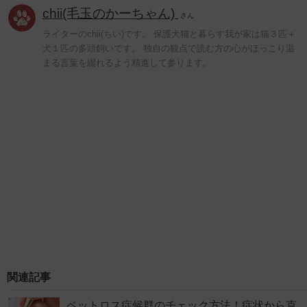
chii(毛玉のかーちゃん)
さん
ライターのchii(ちい)です。 保護犬猫と暮らす我が家は猫３匹＋
犬１匹の多頭飼いです。 独自の観点で読む方の心がほっこり温
まる言葉を綴れるよう精進して参ります。
関連記事
ペットロス症候群のチェック方法！症状から克