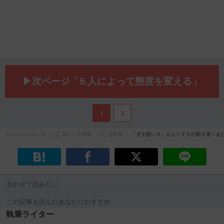
▶次ページ「5.人によって態度を変える」
1
2
わんちゃんホンポ
暮らしの情報
豆知識
『ずる賢い犬』がよくする行動５選！あ
合わせて読みたい
この記事を読んだあなたにおすすめ
執筆ライター