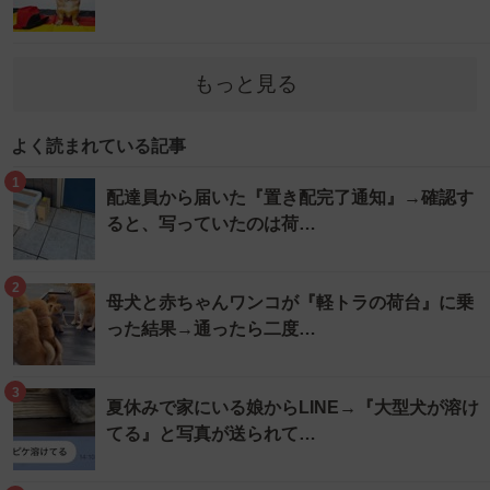
もっと見る
よく読まれている記事
1
配達員から届いた『置き配完了通知』→確認す
ると、写っていたのは荷…
2
母犬と赤ちゃんワンコが『軽トラの荷台』に乗
った結果→通ったら二度…
3
夏休みで家にいる娘からLINE→『大型犬が溶け
てる』と写真が送られて…