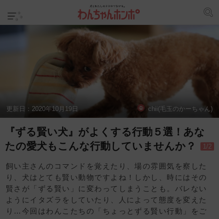
更新日：
2020年10月19日
chii(毛玉のかーちゃん)
『ずる賢い犬』がよくする行動５選！あな
たの愛犬もこんな行動していませんか？
1/2
飼い主さんのコマンドを覚えたり、場の雰囲気を察した
り、犬はとても賢い動物ですよね！しかし、時にはその
賢さが「ずる賢い」に変わってしまうことも。バレない
ようにイタズラをしていたり、人によって態度を変えた
り…今回はわんこたちの「ちょっとずる賢い行動」をご