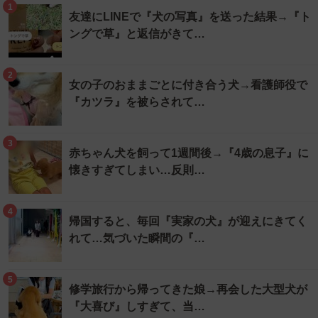
1
友達にLINEで『犬の写真』を送った結果→『ト
ングで草』と返信がきて…
2
女の子のおままごとに付き合う犬→看護師役で
『カツラ』を被らされて…
3
赤ちゃん犬を飼って1週間後→『4歳の息子』に
懐きすぎてしまい…反則…
4
帰国すると、毎回『実家の犬』が迎えにきてく
れて…気づいた瞬間の『…
5
修学旅行から帰ってきた娘→再会した大型犬が
『大喜び』しすぎて、当…