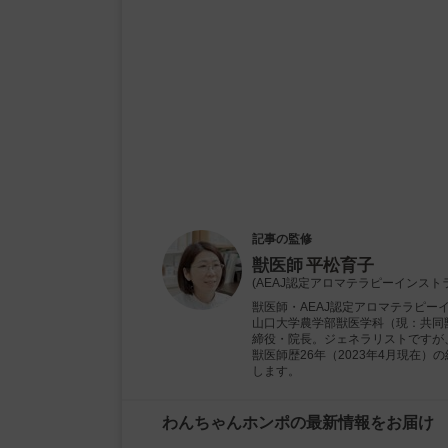
記事の監修
獣医師
平松育子
(AEAJ認定アロマテラピーインスト
獣医師・AEAJ認定アロマテラピー
山口大学農学部獣医学科（現：共同獣
締役・院長。ジェネラリストですが
獣医師歴26年（2023年4月現在
します。
わんちゃんホンポの最新情報をお届け