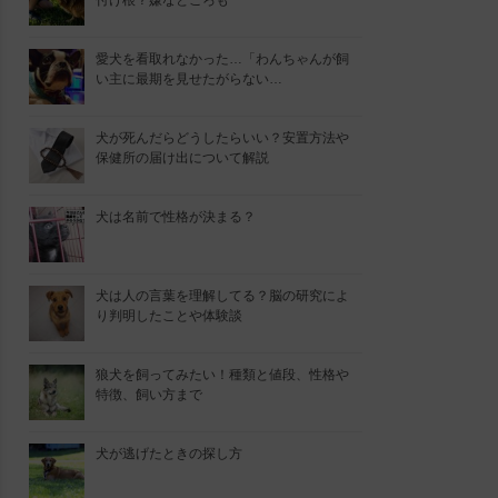
付け根？嫌なところも
愛犬を看取れなかった…「わんちゃんが飼
い主に最期を見せたがらない…
犬が死んだらどうしたらいい？安置方法や
保健所の届け出について解説
犬は名前で性格が決まる？
犬は人の言葉を理解してる？脳の研究によ
り判明したことや体験談
狼犬を飼ってみたい！種類と値段、性格や
特徴、飼い方まで
犬が逃げたときの探し方