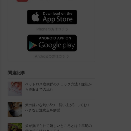
関連記事
ペットロス症候群のチェック方法！症状か
ら克服までの流れ
犬の嫌いな匂い5つ！飼い主が知っておく
べきなど注意点を解説
犬が撫でられて嬉しいところとは？尻尾の