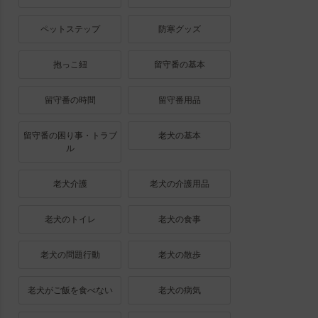
ペットステップ
防寒グッズ
抱っこ紐
留守番の基本
留守番の時間
留守番用品
留守番の困り事・トラブ
老犬の基本
ル
老犬介護
老犬の介護用品
老犬のトイレ
老犬の食事
老犬の問題行動
老犬の散歩
老犬がご飯を食べない
老犬の病気