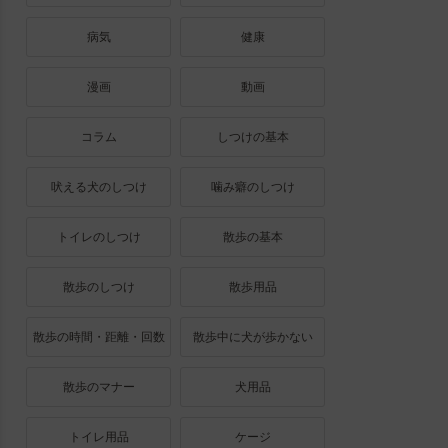
病気
健康
漫画
動画
コラム
しつけの基本
吠える犬のしつけ
噛み癖のしつけ
トイレのしつけ
散歩の基本
散歩のしつけ
散歩用品
散歩の時間・距離・回数
散歩中に犬が歩かない
散歩のマナー
犬用品
トイレ用品
ケージ