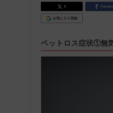
X
Faceb
お気に入り登録
ペットロス症状①無