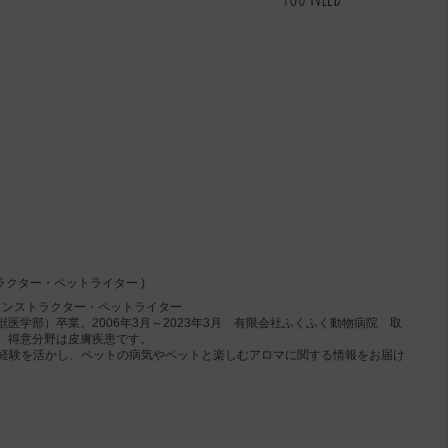
ラクター・ペットライター )
インストラクター・ペットライター
医学部）卒業。2006年3月～2023年3月 有限会社ふくふく動物病院 取
、得意分野は皮膚疾患です。
）の経験を活かし、ペットの病気やペットと楽しむアロマに関する情報をお届け