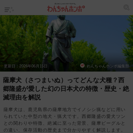
更新日：
2026年06月15日
わんちゃんホンポ編集部
薩摩犬（さつまいぬ）ってどんな犬種？西
郷隆盛が愛した幻の日本犬の特徴・歴史・絶
滅理由を解説
薩摩犬は、鹿児島県の薩摩地方でイノシシ猟などに用い
られていた中型の地犬・猟犬です。西郷隆盛の愛犬ツン
との関わりや特徴、絶滅に至った背景、薩摩ビーグルと
の違い、保存活動の歴史まで分かりやすく解説します。