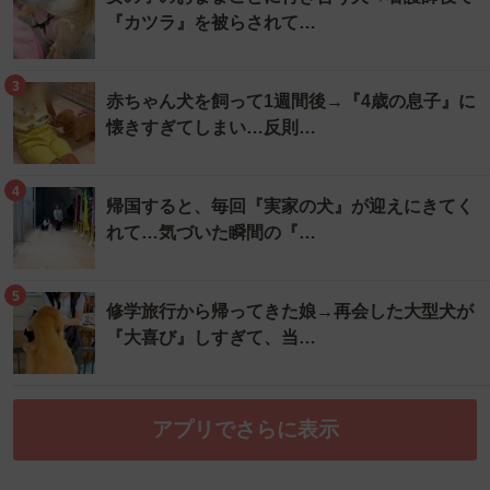
『カツラ』を被らされて…
3
赤ちゃん犬を飼って1週間後→『4歳の息子』に
懐きすぎてしまい…反則…
4
帰国すると、毎回『実家の犬』が迎えにきてく
れて…気づいた瞬間の『…
5
修学旅行から帰ってきた娘→再会した大型犬が
『大喜び』しすぎて、当…
アプリでさらに表示