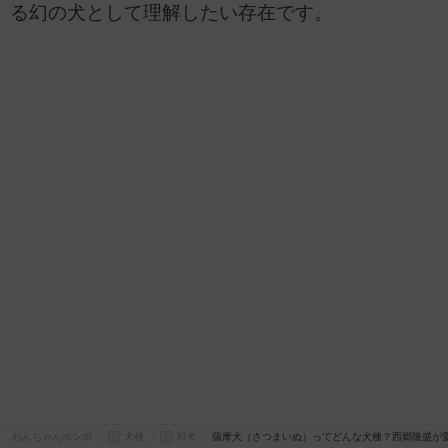
る幻の犬として理解したい存在です。
わんちゃんホンポ
犬種
和犬
薩摩犬（さつまいぬ）ってどんな犬種？西郷隆盛が