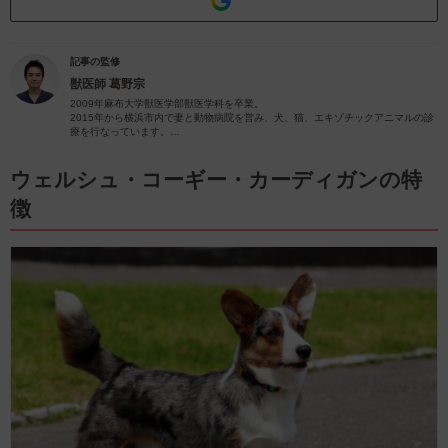
記事の監修
獣医師
葛野宗
2009年麻布大学獣医学部獣医学科を卒業。
2015年から横浜市内で妻と動物病院を営み、犬、猫、エキゾチックアニマルの診
療を行なっています。
2024年現在、犬10頭、猫3頭、多数の爬虫類と暮らしています。
愛犬家、愛猫家として飼い主様に寄り添った診療を心がけています。
内科(循環器、内分泌など)、歯科、産科に力を入れています。
ウェルシュ・コーギー・カーディガンの特
徴