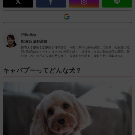
記事の監修
獣医師
葛野莉奈
麻布大学獣医学部獣医学科卒業後、神奈川県内の動物病院にて勤務。獣医師の電
話相談窓口やペットショップの巡回を経て、横浜市に自身の動物病院を開院。開
院後、ASC永田の皮膚科塾を修了。皮膚科や小児科、産科分野に興味があり、
日々の診療で力を入れさせていただいています。
キャバプーってどんな犬？