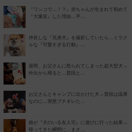
『ワンコで…！？』赤ちゃんが生まれて初めて
『大爆笑』した理由…平…
仲良しな『兄弟犬』を撮影していたら…ミラク
ルな『可愛すぎる行動』…
昼間、お父さんに怒られてしまった超大型犬→
外出から帰ると…普段と…
お父さんとキャンプに出かけた犬→普段は温厚
なのに…突然ブチギレた…
娘が『犬のいる友人宅』に遊びに行った結果→
帰ってきた瞬間に…まさ…