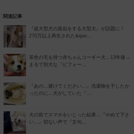
関連記事
『超大型犬の真似をする大型犬』が話題に！
270万以上再生された&quo…
茶色の毛を持つ赤ちゃんコーギー犬…13年後→
まるで別犬な『ビフォー…
『あの…避けてください…』洗濯物を干したか
ったのに…犬がしていた『…
犬の前でスマホをいじった結果…『やめて下さ
い…』切ない声で『文句…