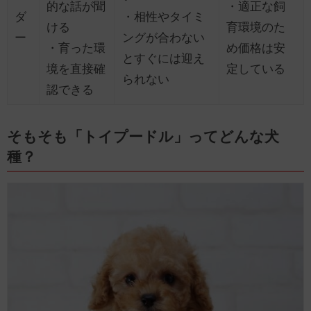
的な話が聞
・適正な飼
ダ
・相性やタイミ
ける
育環境のた
ー
ングが合わない
・育った環
め価格は安
とすぐには迎え
境を直接確
定している
られない
認できる
そもそも「トイプードル」ってどんな犬
種？