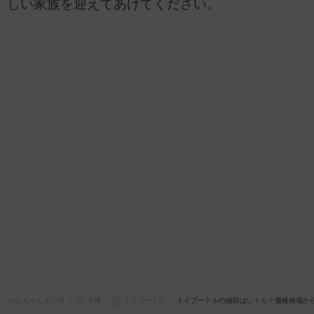
しい家族を迎えてあげてください。
わんちゃんホンポ
犬種
トイプードル
トイプードルの値段はいくら？価格相場から