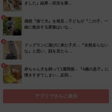
きした』結果→状況を察…
3
偶然『捨て犬』を発見→子どもが『この子、一
緒に散歩する家族はいな…
4
ドッグランに遊びに来た子犬→『全然走らない
な』と思い、顔を見たら…
5
赤ちゃん犬を飼って1週間後→『4歳の息子』に
懐きすぎてしまい…反則…
アプリでさらに表示