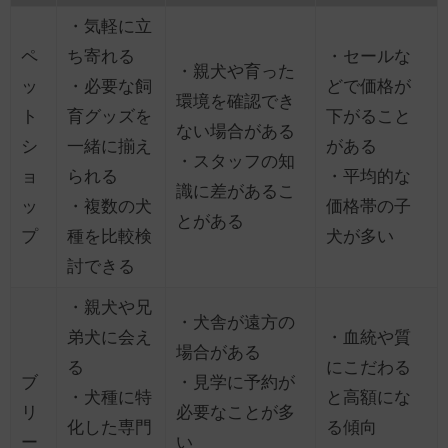
・気軽に立
ペ
ち寄れる
・セールな
・親犬や育った
ッ
・必要な飼
どで価格が
環境を確認でき
ト
育グッズを
下がること
ない場合がある
シ
一緒に揃え
がある
・スタッフの知
ョ
られる
・平均的な
識に差があるこ
ッ
・複数の犬
価格帯の子
とがある
プ
種を比較検
犬が多い
討できる
・親犬や兄
・犬舎が遠方の
弟犬に会え
・血統や質
場合がある
る
にこだわる
ブ
・見学に予約が
・犬種に特
と高額にな
リ
必要なことが多
化した専門
る傾向
ー
い