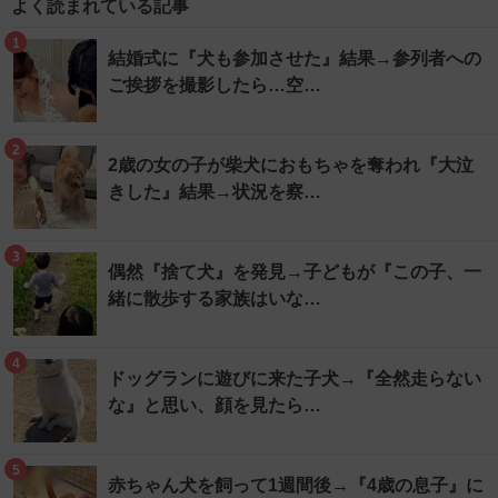
よく読まれている記事
1
結婚式に『犬も参加させた』結果→参列者への
ご挨拶を撮影したら…空…
2
2歳の女の子が柴犬におもちゃを奪われ『大泣
きした』結果→状況を察…
3
偶然『捨て犬』を発見→子どもが『この子、一
緒に散歩する家族はいな…
4
ドッグランに遊びに来た子犬→『全然走らない
な』と思い、顔を見たら…
5
赤ちゃん犬を飼って1週間後→『4歳の息子』に