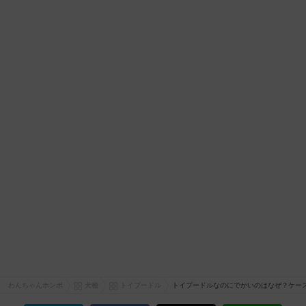
わんちゃんホンポ
犬種
トイプードル
トイプードルなのにでかいのはなぜ？ケー