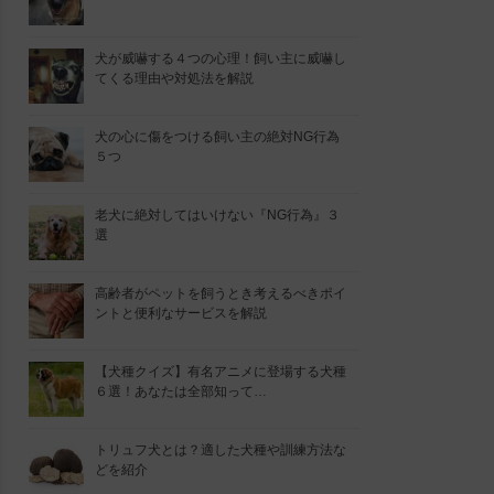
犬が威嚇する４つの心理！飼い主に威嚇し
てくる理由や対処法を解説
犬の心に傷をつける飼い主の絶対NG行為
５つ
老犬に絶対してはいけない『NG行為』３
選
高齢者がペットを飼うとき考えるべきポイ
ントと便利なサービスを解説
【犬種クイズ】有名アニメに登場する犬種
６選！あなたは全部知って…
トリュフ犬とは？適した犬種や訓練方法な
どを紹介