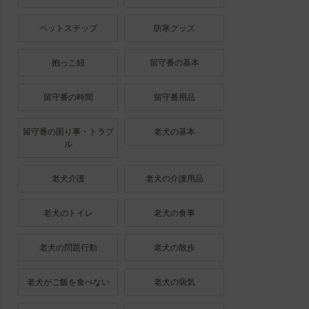
ペットステップ
防寒グッズ
抱っこ紐
留守番の基本
留守番の時間
留守番用品
留守番の困り事・トラブ
老犬の基本
ル
老犬介護
老犬の介護用品
老犬のトイレ
老犬の食事
老犬の問題行動
老犬の散歩
老犬がご飯を食べない
老犬の病気