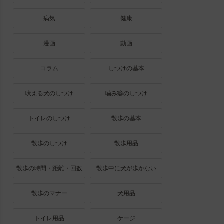
病気
健康
漫画
動画
コラム
しつけの基本
吠える犬のしつけ
噛み癖のしつけ
トイレのしつけ
散歩の基本
散歩のしつけ
散歩用品
散歩の時間・距離・回数
散歩中に犬が歩かない
散歩のマナー
犬用品
トイレ用品
ケージ