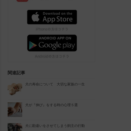
関連記事
犬の寿命について 大切な家族の一生
犬が『伸び』をする時の心理５選
犬に勘違いをさせてしまう飼主の行動