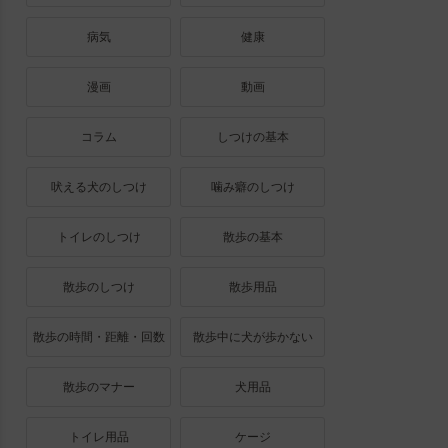
病気
健康
漫画
動画
コラム
しつけの基本
吠える犬のしつけ
噛み癖のしつけ
トイレのしつけ
散歩の基本
散歩のしつけ
散歩用品
散歩の時間・距離・回数
散歩中に犬が歩かない
散歩のマナー
犬用品
トイレ用品
ケージ