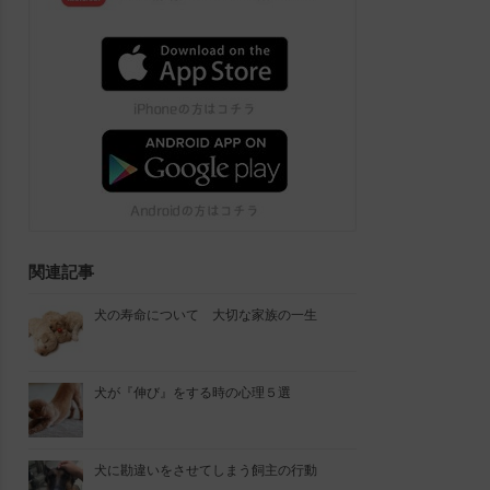
関連記事
犬の寿命について 大切な家族の一生
犬が『伸び』をする時の心理５選
犬に勘違いをさせてしまう飼主の行動