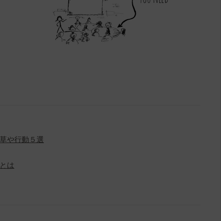
草や行動５選
とは