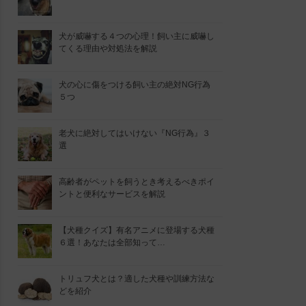
犬が威嚇する４つの心理！飼い主に威嚇し
てくる理由や対処法を解説
犬の心に傷をつける飼い主の絶対NG行為
５つ
老犬に絶対してはいけない『NG行為』３
選
高齢者がペットを飼うとき考えるべきポイ
ントと便利なサービスを解説
【犬種クイズ】有名アニメに登場する犬種
６選！あなたは全部知って…
トリュフ犬とは？適した犬種や訓練方法な
どを紹介