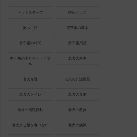
ペットステップ
防寒グッズ
抱っこ紐
留守番の基本
留守番の時間
留守番用品
留守番の困り事・トラブ
老犬の基本
ル
老犬介護
老犬の介護用品
老犬のトイレ
老犬の食事
老犬の問題行動
老犬の散歩
老犬がご飯を食べない
老犬の病気