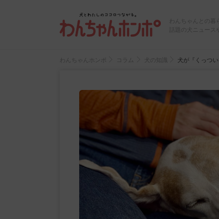
わんちゃんとの暮
話題の犬ニュース
わんちゃんホンポ
コラム
犬の知識
犬が『くっつい