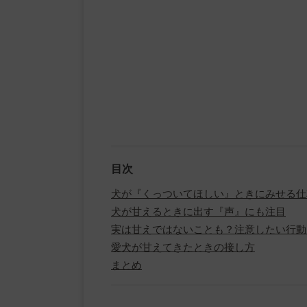
目次
犬が『くっついてほしい』ときにみせる仕
犬が甘えるときに出す『声』にも注目
実は甘えではないことも？注意したい行動
愛犬が甘えてきたときの接し方
まとめ