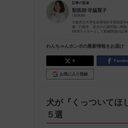
記事の監修
獣医師
寺脇寛子
( 獣医師)
大阪府立大学生命環境科学部獣医学
療、行動学、老犬の介護問題に興味
WEBライターとして動物関係の記
わんちゃんホンポの最新情報をお届け
X
Faceb
お気に入り登録
犬が『くっついてほ
５選