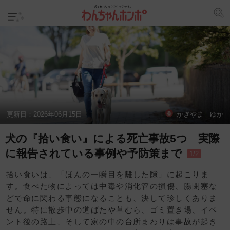
更新日：
2026年06月15日
かぎやま ゆか
犬の『拾い食い』による死亡事故5つ 実際
に報告されている事例や予防策まで
1/2
拾い食いは、「ほんの一瞬目を離した隙」に起こりま
す。食べた物によっては中毒や消化管の損傷、腸閉塞な
どで命に関わる事態になることも、決して珍しくありま
せん。特に散歩中の道ばたや草むら、ゴミ置き場、イベ
ント後の路上、そして家の中の台所まわりは事故が起き