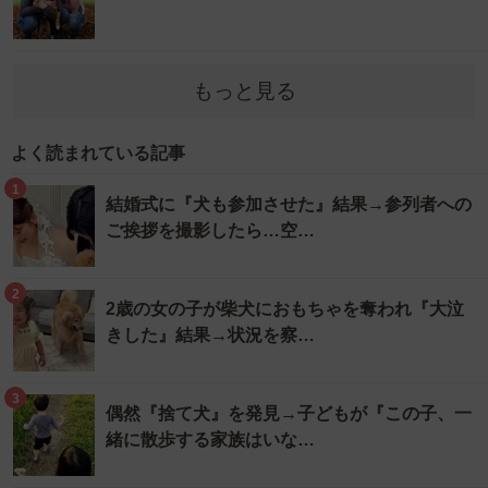
もっと見る
よく読まれている記事
1
結婚式に『犬も参加させた』結果→参列者への
ご挨拶を撮影したら…空…
2
2歳の女の子が柴犬におもちゃを奪われ『大泣
きした』結果→状況を察…
3
偶然『捨て犬』を発見→子どもが『この子、一
緒に散歩する家族はいな…