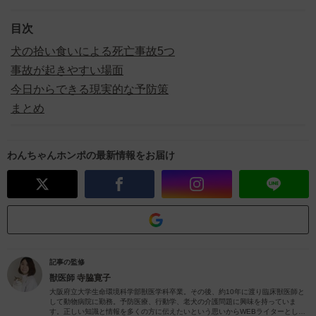
目次
犬の拾い食いによる死亡事故5つ
事故が起きやすい場面
今日からできる現実的な予防策
まとめ
わんちゃんホンポの最新情報をお届け
記事の監修
獣医師
寺脇寛子
大阪府立大学生命環境科学部獣医学科卒業。その後、約10年に渡り臨床獣医師と
して動物病院に勤務。予防医療、行動学、老犬の介護問題に興味を持っていま
す。正しい知識と情報を多くの方に伝えたいという思いからWEBライターとして