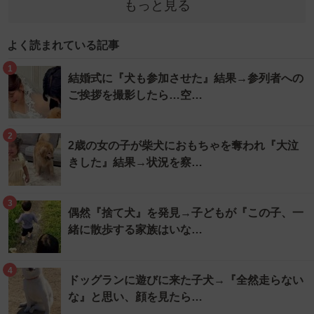
もっと見る
よく読まれている記事
1
結婚式に『犬も参加させた』結果→参列者への
ご挨拶を撮影したら…空…
2
2歳の女の子が柴犬におもちゃを奪われ『大泣
きした』結果→状況を察…
3
偶然『捨て犬』を発見→子どもが『この子、一
緒に散歩する家族はいな…
4
ドッグランに遊びに来た子犬→『全然走らない
な』と思い、顔を見たら…