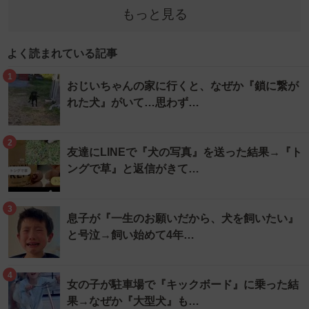
もっと見る
よく読まれている記事
1
おじいちゃんの家に行くと、なぜか『鎖に繋が
れた犬』がいて…思わず…
2
友達にLINEで『犬の写真』を送った結果→『ト
ングで草』と返信がきて…
3
息子が『一生のお願いだから、犬を飼いたい』
と号泣→飼い始めて4年…
4
女の子が駐車場で『キックボード』に乗った結
果→なぜか『大型犬』も…