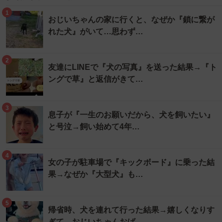
1
おじいちゃんの家に行くと、なぜか『鎖に繋が
れた犬』がいて…思わず…
2
友達にLINEで『犬の写真』を送った結果→『ト
ングで草』と返信がきて…
3
息子が『一生のお願いだから、犬を飼いたい』
と号泣→飼い始めて4年…
4
女の子が駐車場で『キックボード』に乗った結
果→なぜか『大型犬』も…
5
帰省時、犬を連れて行った結果→嬉しくなりす
ぎて…おじいちゃんおば…