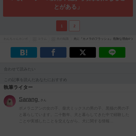
とがある」
1
2
わんちゃんホンポ
コラム
犬の知識
犬に『カメラのフラッシュ』危険な理由4つ
合わせて読みたい
この記事を読んだあなたにおすすめ
執筆ライター
Sarang
さん
ポメラニアンの女の子、柴犬ミックスの男の子、黒猫の男の子
と暮らしています。二十数年、犬と暮らしてきた中で経験した
ことや実感したことを交えながら、犬に関する情報…