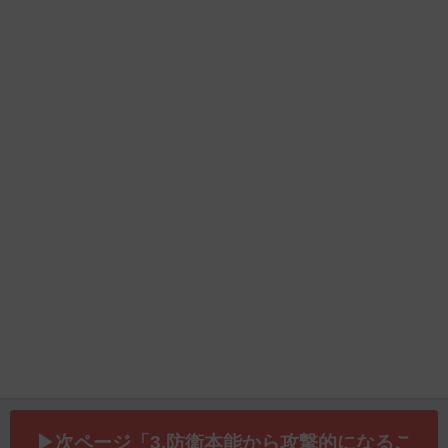
▶次ページ「3.防衛本能から攻撃的になるこ