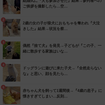
結婚式に『犬も参加させた』結果→参列者への
ご挨拶を撮影したら…空…
2
2歳の女の子が柴犬におもちゃを奪われ『大泣
きした』結果→状況を察…
3
偶然『捨て犬』を発見→子どもが『この子、一
緒に散歩する家族はいな…
4
ドッグランに遊びに来た子犬→『全然走らない
な』と思い、顔を見たら…
5
赤ちゃん犬を飼って1週間後→『4歳の息子』に
懐きすぎてしまい…反則…