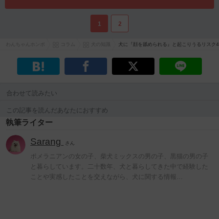
1
2
わんちゃんホンポ
コラム
犬の知識
犬に『顔を舐められる』と起こりうるリスク
合わせて読みたい
この記事を読んだあなたにおすすめ
執筆ライター
Sarang
さん
ポメラニアンの女の子、柴犬ミックスの男の子、黒猫の男の子
と暮らしています。二十数年、犬と暮らしてきた中で経験した
ことや実感したことを交えながら、犬に関する情報…