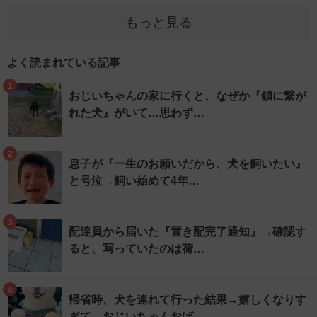
もっと見る
よく読まれている記事
1
おじいちゃんの家に行くと、なぜか『鎖に繋が
れた犬』がいて…思わず…
2
息子が『一生のお願いだから、犬を飼いたい』
と号泣→飼い始めて4年…
3
配達員から届いた『置き配完了通知』→確認す
ると、写っていたのは荷…
4
帰省時、犬を連れて行った結果→嬉しくなりす
ぎて…おじいちゃんおば…