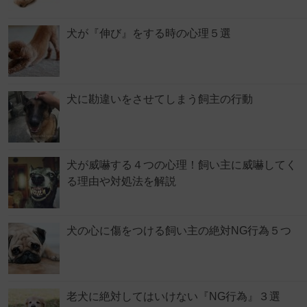
犬が『伸び』をする時の心理５選
犬に勘違いをさせてしまう飼主の行動
犬が威嚇する４つの心理！飼い主に威嚇してく
る理由や対処法を解説
犬の心に傷をつける飼い主の絶対NG行為５つ
老犬に絶対してはいけない『NG行為』３選