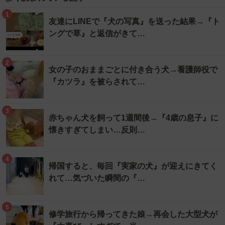
1
友達にLINEで『犬の写真』を送った結果→『ト
ングで草』と返信がきて…
2
女の子のおままごとに付き合う犬→看護師役で
『カツラ』を被らされて…
3
赤ちゃん犬を飼って1週間後→『4歳の息子』に
懐きすぎてしまい…反則…
4
帰国すると、毎回『実家の犬』が迎えにきてく
れて…気づいた瞬間の『…
5
修学旅行から帰ってきた娘→再会した大型犬が