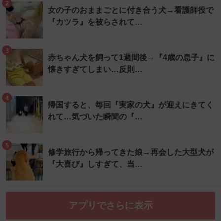
2
女の子のおままごとに付き合う犬→看護師役で
『カツラ』を被らされて…
3
赤ちゃん犬を飼って1週間後→『4歳の息子』に
懐きすぎてしまい…反則…
4
帰国すると、毎回『実家の犬』が迎えにきてく
れて…気づいた瞬間の『…
5
修学旅行から帰ってきた娘→再会した大型犬が
『大喜び』しすぎて、当…
アプリでさらに表示