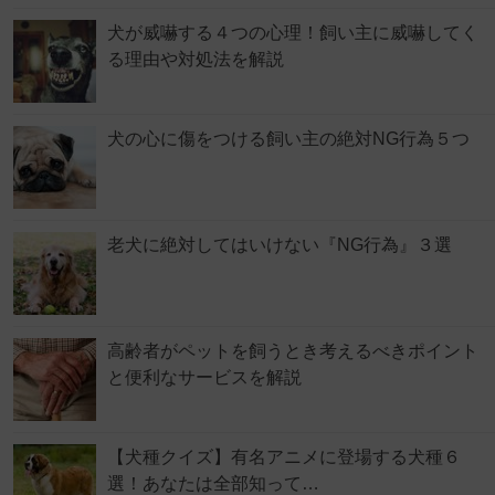
犬が威嚇する４つの心理！飼い主に威嚇してく
る理由や対処法を解説
犬の心に傷をつける飼い主の絶対NG行為５つ
老犬に絶対してはいけない『NG行為』３選
高齢者がペットを飼うとき考えるべきポイント
と便利なサービスを解説
【犬種クイズ】有名アニメに登場する犬種６
選！あなたは全部知って…