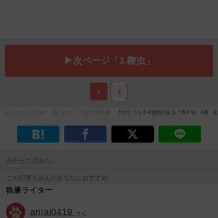
▶次ページ「3.鞭虫」
1
2
わんちゃんホンポ
コラム
犬の知識
犬が亡くなる可能性のある『寄生虫』4選 
合わせて読みたい
この記事を読んだあなたにおすすめ
執筆ライター
anrai0419
さん