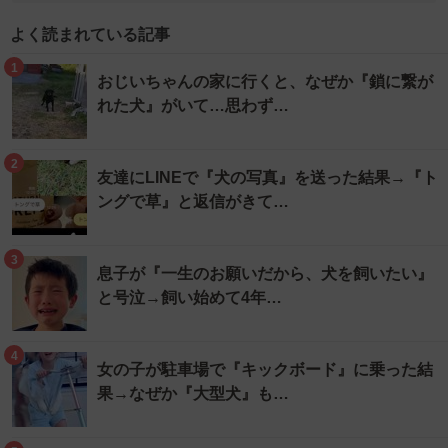
よく読まれている記事
1
おじいちゃんの家に行くと、なぜか『鎖に繋が
れた犬』がいて…思わず…
2
友達にLINEで『犬の写真』を送った結果→『ト
ングで草』と返信がきて…
3
息子が『一生のお願いだから、犬を飼いたい』
と号泣→飼い始めて4年…
4
女の子が駐車場で『キックボード』に乗った結
果→なぜか『大型犬』も…