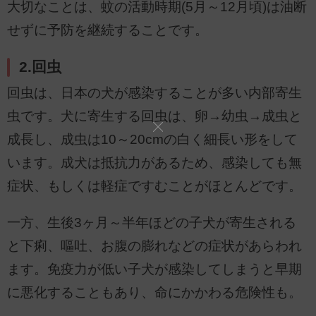
大切なことは、蚊の活動時期(5月～12月頃)は油断
せずに予防を継続することです。
2.回虫
回虫は、日本の犬が感染することが多い内部寄生
虫です。犬に寄生する回虫は、卵→幼虫→成虫と
成長し、成虫は10～20cmの白く細長い形をして
います。成犬は抵抗力があるため、感染しても無
症状、もしくは軽症ですむことがほとんどです。
一方、生後3ヶ月～半年ほどの子犬が寄生される
と下痢、嘔吐、お腹の膨れなどの症状があらわれ
ます。免疫力が低い子犬が感染してしまうと早期
に悪化することもあり、命にかかわる危険性も。