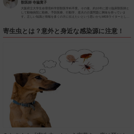
獣医師
寺脇寛子
大阪府立大学生命環境科学部獣医学科卒業。その後、約10年に渡り臨床獣医師と
して動物病院に勤務。予防医療、行動学、老犬の介護問題に興味を持っていま
す。正しい知識と情報を多くの方に伝えたいという思いからWEBライターとして
動物関係の記事を執筆しています。
寄生虫とは？意外と身近な感染源に注意！