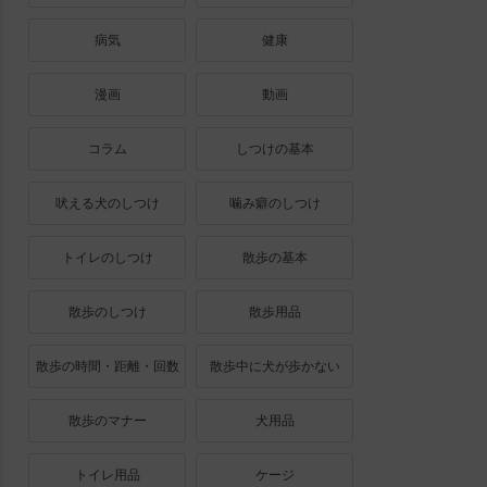
病気
健康
漫画
動画
コラム
しつけの基本
吠える犬のしつけ
噛み癖のしつけ
トイレのしつけ
散歩の基本
散歩のしつけ
散歩用品
散歩の時間・距離・回数
散歩中に犬が歩かない
散歩のマナー
犬用品
トイレ用品
ケージ