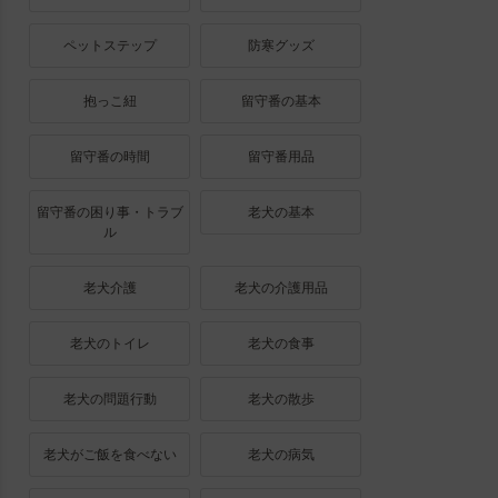
ペットステップ
防寒グッズ
抱っこ紐
留守番の基本
留守番の時間
留守番用品
留守番の困り事・トラブ
老犬の基本
ル
老犬介護
老犬の介護用品
老犬のトイレ
老犬の食事
老犬の問題行動
老犬の散歩
老犬がご飯を食べない
老犬の病気