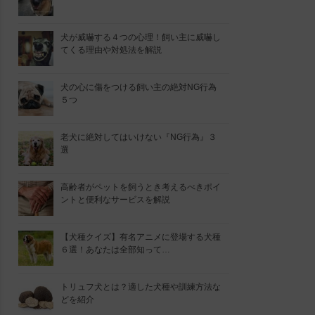
犬が威嚇する４つの心理！飼い主に威嚇し
てくる理由や対処法を解説
犬の心に傷をつける飼い主の絶対NG行為
５つ
老犬に絶対してはいけない『NG行為』３
選
高齢者がペットを飼うとき考えるべきポイ
ントと便利なサービスを解説
【犬種クイズ】有名アニメに登場する犬種
６選！あなたは全部知って…
トリュフ犬とは？適した犬種や訓練方法な
どを紹介