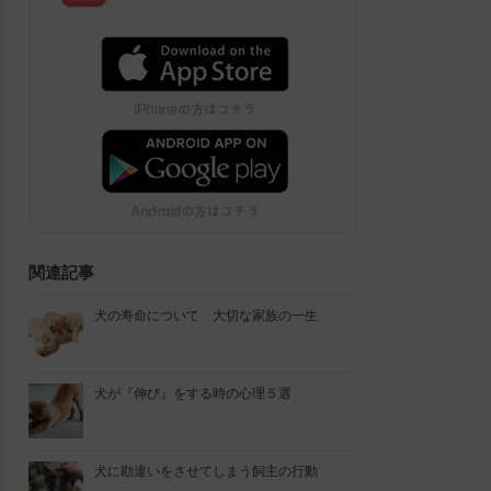
関連記事
犬の寿命について 大切な家族の一生
犬が『伸び』をする時の心理５選
犬に勘違いをさせてしまう飼主の行動