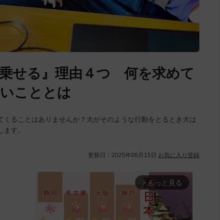
乗せる』理由４つ 何を求めて
たいこととは
てくることはありませんか？犬がそのような行動をとるとき犬は
します。
更新日：
2025年06月15日
お気に入り登録
もっと見る
arrow_forward_ios