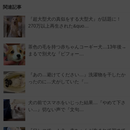
関連記事
『超大型犬の真似をする大型犬』が話題に！
270万以上再生された&quo…
茶色の毛を持つ赤ちゃんコーギー犬…13年後→
まるで別犬な『ビフォー…
『あの…避けてください…』洗濯物を干したか
ったのに…犬がしていた『…
犬の前でスマホをいじった結果…『やめて下さ
い…』切ない声で『文句…