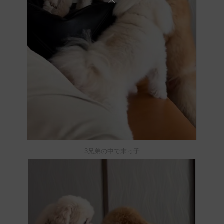
3兄弟の中で末っ子