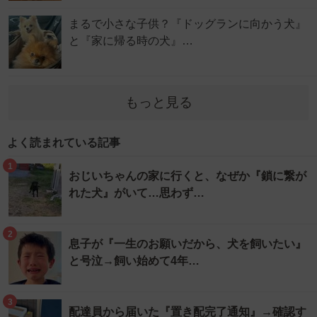
まるで小さな子供？『ドッグランに向かう犬』
と『家に帰る時の犬』…
もっと見る
よく読まれている記事
1
おじいちゃんの家に行くと、なぜか『鎖に繋が
れた犬』がいて…思わず…
2
息子が『一生のお願いだから、犬を飼いたい』
と号泣→飼い始めて4年…
3
配達員から届いた『置き配完了通知』→確認す