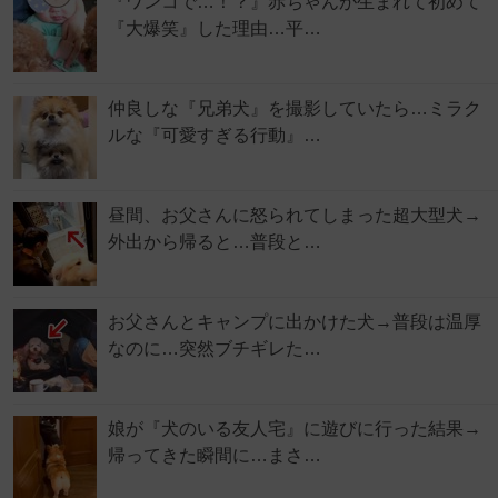
『ワンコで…！？』赤ちゃんが生まれて初めて
『大爆笑』した理由…平…
仲良しな『兄弟犬』を撮影していたら…ミラク
ルな『可愛すぎる行動』…
昼間、お父さんに怒られてしまった超大型犬→
外出から帰ると…普段と…
お父さんとキャンプに出かけた犬→普段は温厚
なのに…突然ブチギレた…
娘が『犬のいる友人宅』に遊びに行った結果→
帰ってきた瞬間に…まさ…