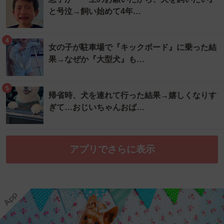
と号泣→飼い始めて4年…
4
女の子が駐車場で『キックボード』に乗った結
果→なぜか『大型犬』も…
5
帰省時、犬を連れて行った結果→嬉しくなりす
ぎて…おじいちゃんおば…
アプリでさらに表示