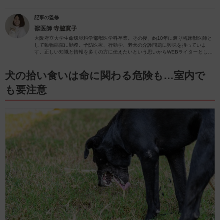
記事の監修
獣医師
寺脇寛子
大阪府立大学生命環境科学部獣医学科卒業。その後、約10年に渡り臨床獣医師と
して動物病院に勤務。予防医療、行動学、老犬の介護問題に興味を持っていま
す。正しい知識と情報を多くの方に伝えたいという思いからWEBライターとして
動物関係の記事を執筆しています。
犬の拾い食いは命に関わる危険も…室内で
も要注意