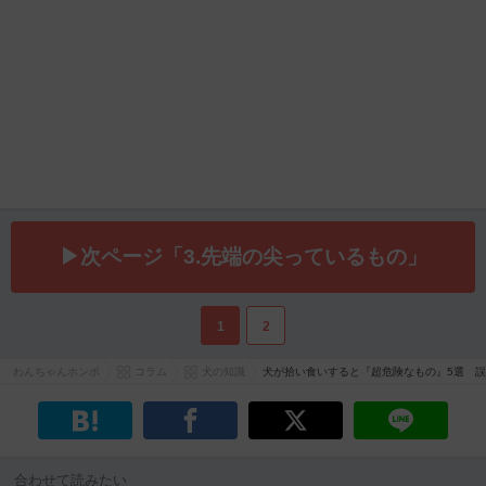
▶次ページ「3.先端の尖っているもの」
1
2
わんちゃんホンポ
コラム
犬の知識
犬が拾い食いすると『超危険なもの』5選 
合わせて読みたい