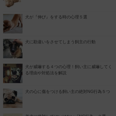
犬が『伸び』をする時の心理５選
犬に勘違いをさせてしまう飼主の行動
犬が威嚇する４つの心理！飼い主に威嚇してく
る理由や対処法を解説
犬の心に傷をつける飼い主の絶対NG行為５つ