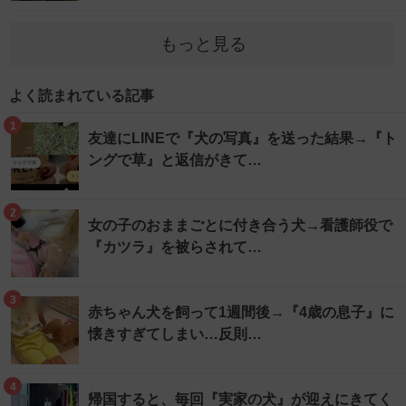
もっと見る
よく読まれている記事
1
友達にLINEで『犬の写真』を送った結果→『ト
ングで草』と返信がきて…
2
女の子のおままごとに付き合う犬→看護師役で
『カツラ』を被らされて…
3
赤ちゃん犬を飼って1週間後→『4歳の息子』に
懐きすぎてしまい…反則…
4
帰国すると、毎回『実家の犬』が迎えにきてく