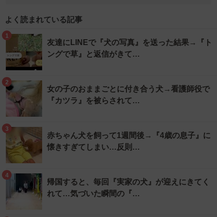
よく読まれている記事
1
友達にLINEで『犬の写真』を送った結果→『ト
ングで草』と返信がきて…
2
女の子のおままごとに付き合う犬→看護師役で
『カツラ』を被らされて…
3
赤ちゃん犬を飼って1週間後→『4歳の息子』に
懐きすぎてしまい…反則…
4
帰国すると、毎回『実家の犬』が迎えにきてく
れて…気づいた瞬間の『…