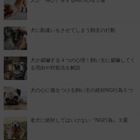
犬が『伸び』をする時の心理５選
犬に勘違いをさせてしまう飼主の行動
犬が威嚇する４つの心理！飼い主に威嚇してく
る理由や対処法を解説
犬の心に傷をつける飼い主の絶対NG行為５つ
老犬に絶対してはいけない『NG行為』３選