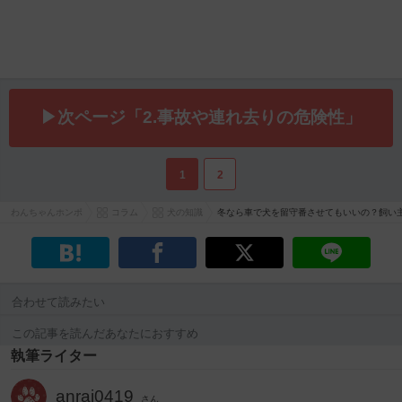
▶次ページ「2.事故や連れ去りの危険性」
1
2
わんちゃんホンポ
コラム
犬の知識
冬なら車で犬を留守番させてもいいの？飼い
合わせて読みたい
この記事を読んだあなたにおすすめ
執筆ライター
anrai0419
さん