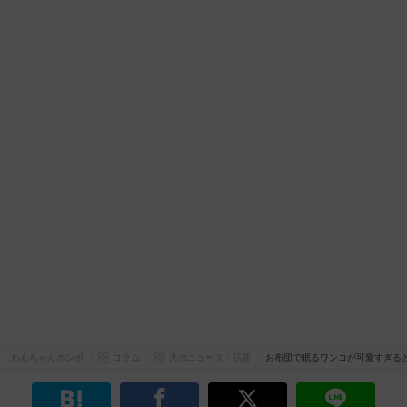
わんちゃんホンポ
コラム
犬のニュース・話題
お布団で眠るワンコが可愛すぎる