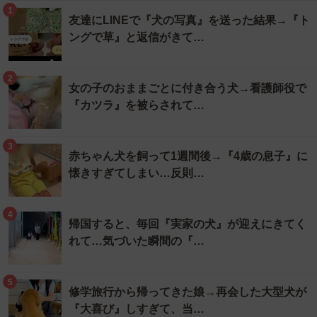
1
友達にLINEで『犬の写真』を送った結果→『ト
ングで草』と返信がきて…
2
女の子のおままごとに付き合う犬→看護師役で
『カツラ』を被らされて…
3
赤ちゃん犬を飼って1週間後→『4歳の息子』に
懐きすぎてしまい…反則…
4
帰国すると、毎回『実家の犬』が迎えにきてく
れて…気づいた瞬間の『…
5
修学旅行から帰ってきた娘→再会した大型犬が
『大喜び』しすぎて、当…