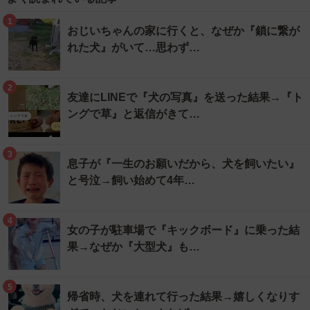
1
おじいちゃんの家に行くと、なぜか『鎖に繋が
れた犬』がいて…思わず…
2
友達にLINEで『犬の写真』を送った結果→『ト
ングで草』と返信がきて…
3
息子が『一生のお願いだから、犬を飼いたい』
と号泣→飼い始めて4年…
4
女の子が駐車場で『キックボード』に乗った結
果→なぜか『大型犬』も…
5
帰省時、犬を連れて行った結果→嬉しくなりす