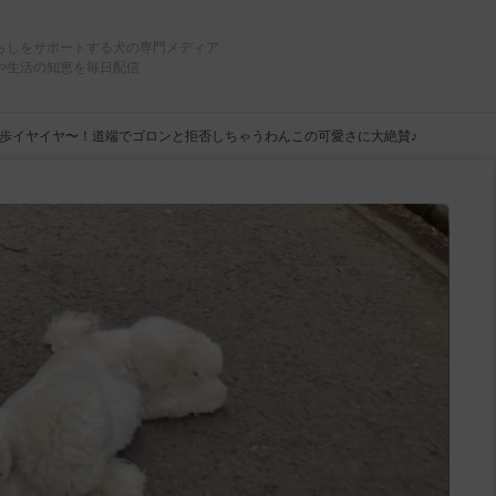
らしをサポートする犬の専門メディア
や生活の知恵を毎日配信
歩イヤイヤ〜！道端でゴロンと拒否しちゃうわんこの可愛さに大絶賛♪