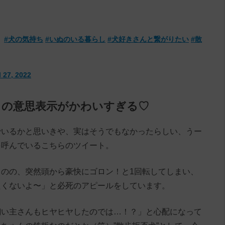
。
#犬の気持ち
#いぬのいる暮らし
#犬好きさんと繋がりたい
#散
l 27, 2022
」の意思表示がかわいすぎる♡
でいるかと思いきや、実はそうでもなかったらしい、うー
を呼んでいるこちらのツイート。
のの、突然頭から豪快にゴロン！と1回転してしまい、
たくないよ〜」と必死のアピールをしています。
飼い主さんもヒヤヒヤしたのでは…！？」と心配になって