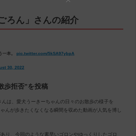
eごろん」さんの紹介
う一本。
pic.twitter.com/5kSA97ybpA
st 30, 2022
散歩拒否”を投稿
888」さんは、愛犬うーきーちゃんの日々のお散歩の様子を
きーちゃんが歩きたくなくなる瞬間を収めた動画が人気を博し
があり、今回のような素早いゴロンやゆっくりしたゴロ