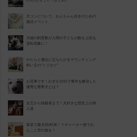
の1日がすごい（まとめ）
犬コンについて。わんちゃん好きのための
婚活イベント
犬猫の飼育数が人間の子どもの数を上回る
逆転現象に！
やたらと優位に立ちたがるマウンティング
飼い主の“トリセツ”
お見事です！わずか10分で事件を解決した
優秀な警察犬とは？
女王から独裁者まで！犬好きな歴史上の偉
人達
客室で愛犬同伴OK！？チャーター便でわ
んこと空の旅を！