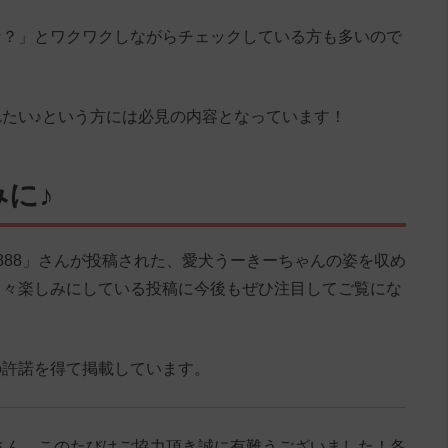
な？」とワクワクしながらチェックしている方も多いので
たい♪という方には必見の内容となっています！
に♪
405888」さんが投稿された、愛犬うーきーちゃんの姿を収め
日々楽しみにしている投稿に今後もぜひ注目してご覧にな
の許諾を得て掲載しています。
888」さん、このたびはご協力頂き誠に有難うございました！各