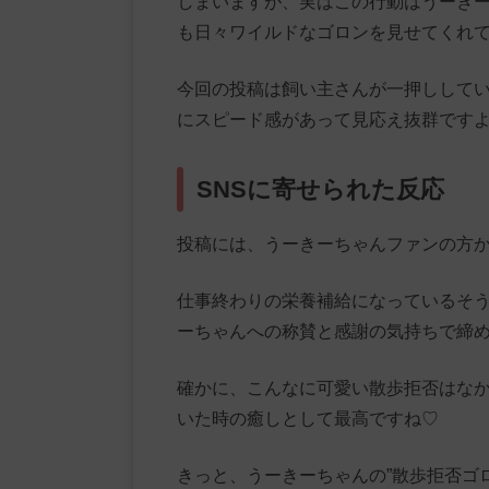
しまいますが、実はこの行動はうーきー
も日々ワイルドなゴロンを見せてくれ
今回の投稿は飼い主さんが一押ししてい
にスピード感があって見応え抜群です
SNSに寄せられた反応
投稿には、うーきーちゃんファンの方
仕事終わりの栄養補給になっているそ
ーちゃんへの称賛と感謝の気持ちで締
確かに、こんなに可愛い散歩拒否はな
いた時の癒しとして最高ですね♡
きっと、うーきーちゃんの”散歩拒否ゴ