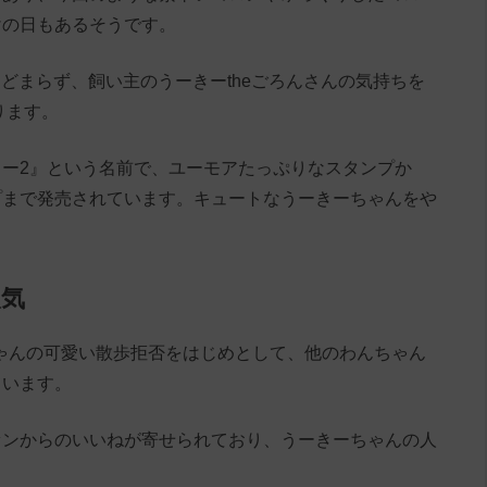
けの日もあるそうです。
にとどまらず、飼い主のうーきーtheごろんさんの気持ちを
ります。
ー2』という名前で、ユーモアたっぷりなスタンプか
プまで発売されています。キュートなうーきーちゃんをや
人気
ちゃんの可愛い散歩拒否をはじめとして、他のわんちゃん
ています。
ァンからのいいねが寄せられており、うーきーちゃんの人