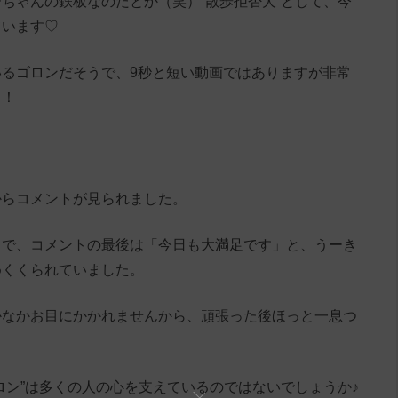
ちゃんの鉄板なのだとか（笑）”散歩拒否犬”として、今
ています♡
るゴロンだそうで、9秒と短い動画ではありますが非常
よ！
からコメントが見られました。
うで、コメントの最後は「今日も大満足です」と、うーき
めくくられていました。
かなかお目にかかれませんから、頑張った後ほっと一息つ
ロン”は多くの人の心を支えているのではないでしょうか♪