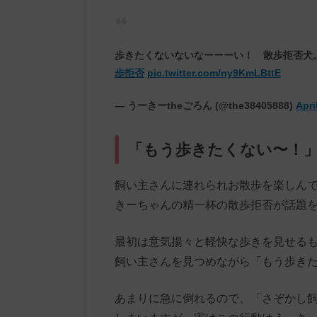
歩きたくないないなーーーい！ 散歩拒否犬
歩拒否
pic.twitter.com/ny9KmLBttE
— うーきーtheごろん (@the38405888)
Apri
「もう歩きたくない〜！
飼い主さんに連れられお散歩を楽しん
きーちゃんの精一杯の散歩拒否が話題
最初は意気揚々と軽快な歩きを見せるも
飼い主さんを見つめながら「もう歩き
あまりに急に倒れるので、「さぞかし