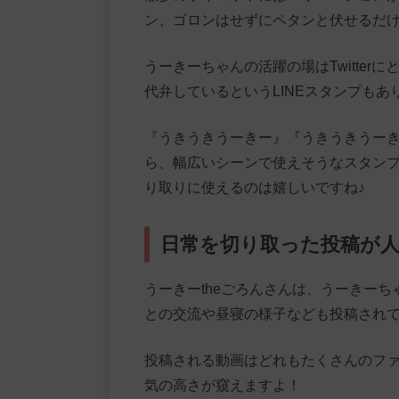
ン、ゴロンはせずにペタンと伏せるだ
うーきーちゃんの活躍の場はTwitter
代弁しているというLINEスタンプもあ
『うきうきうーきー』『うきうきうーき
ら、幅広いシーンで使えそうなスタン
り取りに使えるのは嬉しいですね♪
日常を切り取った投稿が
うーきーtheごろんさんは、うーきー
との交流や昼寝の様子なども投稿され
投稿される動画はどれもたくさんのフ
気の高さが窺えますよ！