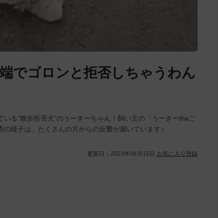
道端でゴロンと拒否しちゃうわん
している”散歩拒否犬”のうーきーちゃん！飼い主の「うーきーtheご
散歩拒否の様子は、たくさんの方からの反響が届いています♪
更新日：
2023年08月15日
お気に入り登録