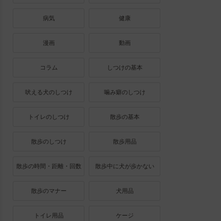
病気
健康
漫画
動画
コラム
しつけの基本
吠える犬のしつけ
噛み癖のしつけ
トイレのしつけ
散歩の基本
散歩のしつけ
散歩用品
散歩の時間・距離・回数
散歩中に犬が歩かない
散歩のマナー
犬用品
トイレ用品
ケージ