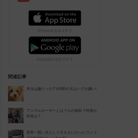
関連記事
本当は嫌だった!? 約8割の犬はハグが嫌い!
アニマルホーダーとは？心の病気？特徴や
対策は？
世界一賢い犬としてギネスにのったワンコ