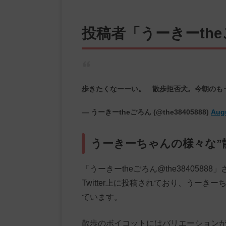
投稿者「うーきーth
歩きたくなーーい。 散歩拒否犬。今朝のも
— うーきーtheごろん (@the38405888)
Augu
うーきーちゃんの様々な”
「うーきーtheごろん@the38405
Twitter上に投稿されており、うー
ています。
散歩のボイコットにはバリエーション