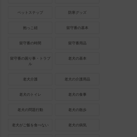
ペットステップ
防寒グッズ
抱っこ紐
留守番の基本
留守番の時間
留守番用品
留守番の困り事・トラブ
老犬の基本
ル
老犬介護
老犬の介護用品
老犬のトイレ
老犬の食事
老犬の問題行動
老犬の散歩
老犬がご飯を食べない
老犬の病気