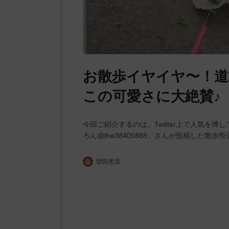
お散歩イヤイヤ〜！
この可愛さに大絶賛♪
今回ご紹介するのは、Twitter上で人気を博
ろん@the38405888」さんが投稿した
曽田恵音