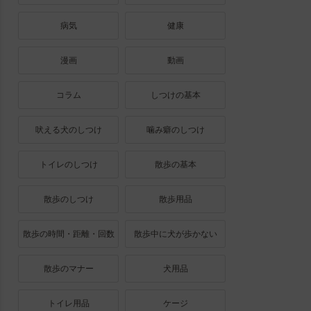
病気
健康
漫画
動画
コラム
しつけの基本
吠える犬のしつけ
噛み癖のしつけ
トイレのしつけ
散歩の基本
散歩のしつけ
散歩用品
散歩の時間・距離・回数
散歩中に犬が歩かない
散歩のマナー
犬用品
トイレ用品
ケージ