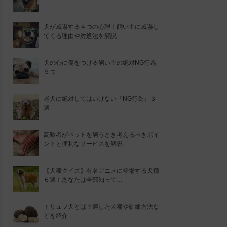
犬が威嚇する４つの心理！飼い主に威嚇し
てくる理由や対処法を解説
犬の心に傷をつける飼い主の絶対NG行為
５つ
老犬に絶対してはいけない『NG行為』３
選
高齢者がペットを飼うとき考えるべきポイ
ントと便利なサービスを解説
【犬種クイズ】有名アニメに登場する犬種
６選！あなたは全部知って…
トリュフ犬とは？適した犬種や訓練方法な
どを紹介