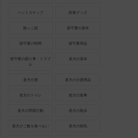
ペットステップ
防寒グッズ
抱っこ紐
留守番の基本
留守番の時間
留守番用品
留守番の困り事・トラブ
老犬の基本
ル
老犬介護
老犬の介護用品
老犬のトイレ
老犬の食事
老犬の問題行動
老犬の散歩
老犬がご飯を食べない
老犬の病気