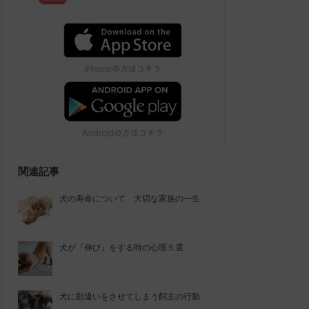
関連記事
犬の寿命について 大切な家族の一生
犬が『伸び』をする時の心理５選
犬に勘違いをさせてしまう飼主の行動