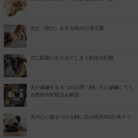
犬が『伸び』をする時の心理５選
犬に勘違いをさせてしまう飼主の行動
犬が威嚇する４つの心理！飼い主に威嚇してく
る理由や対処法を解説
犬の心に傷をつける飼い主の絶対NG行為５つ