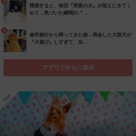
4
帰国すると、毎回『実家の犬』が迎えにきてく
れて…気づいた瞬間の『…
5
修学旅行から帰ってきた娘→再会した大型犬が
『大喜び』しすぎて、当…
アプリでさらに表示