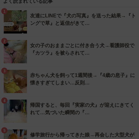
よく読まれている記事
1
友達にLINEで『犬の写真』を送った結果→『ト
ングで草』と返信がきて…
2
女の子のおままごとに付き合う犬→看護師役で
『カツラ』を被らされて…
3
赤ちゃん犬を飼って1週間後→『4歳の息子』に
懐きすぎてしまい…反則…
4
帰国すると、毎回『実家の犬』が迎えにきてく
れて…気づいた瞬間の『…
5
修学旅行から帰ってきた娘→再会した大型犬が