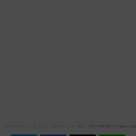
わんちゃんホンポ
コラム
犬のニュース・話題
グループ内で浮いているわんこさん