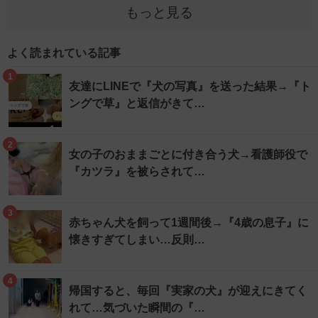
もっと見る
よく読まれている記事
1
友達にLINEで『犬の写真』を送った結果→『ト
ングで草』と返信がきて…
2
女の子のおままごとに付き合う犬→看護師役で
『カツラ』を被らされて…
3
赤ちゃん犬を飼って1週間後→『4歳の息子』に
懐きすぎてしまい…反則…
4
帰国すると、毎回『実家の犬』が迎えにきてく
れて…気づいた瞬間の『…