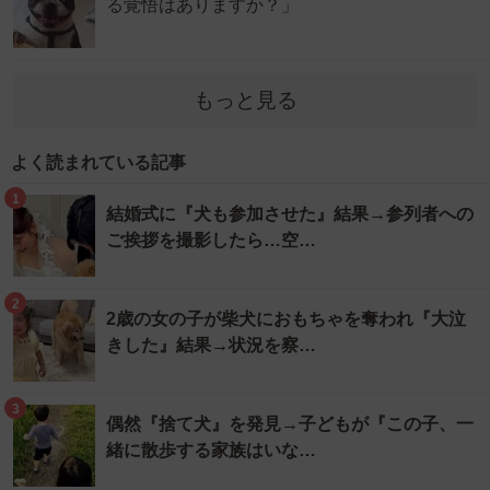
る覚悟はありますか？」
もっと見る
よく読まれている記事
1
結婚式に『犬も参加させた』結果→参列者への
ご挨拶を撮影したら…空…
2
2歳の女の子が柴犬におもちゃを奪われ『大泣
きした』結果→状況を察…
3
偶然『捨て犬』を発見→子どもが『この子、一
緒に散歩する家族はいな…