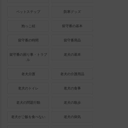
ペットステップ
防寒グッズ
抱っこ紐
留守番の基本
留守番の時間
留守番用品
留守番の困り事・トラブ
老犬の基本
ル
老犬介護
老犬の介護用品
老犬のトイレ
老犬の食事
老犬の問題行動
老犬の散歩
老犬がご飯を食べない
老犬の病気