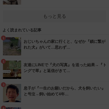
もっと見る
よく読まれている記事
1
おじいちゃんの家に行くと、なぜか『鎖に繋が
れた犬』がいて…思わず…
2
友達にLINEで『犬の写真』を送った結果→『ト
ングで草』と返信がきて…
3
息子が『一生のお願いだから、犬を飼いたい』
と号泣→飼い始めて4年…
4