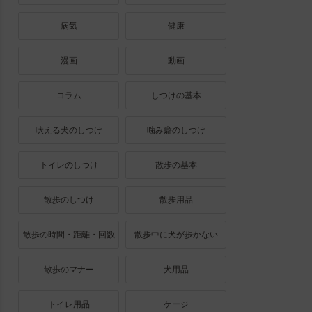
病気
健康
漫画
動画
コラム
しつけの基本
吠える犬のしつけ
噛み癖のしつけ
トイレのしつけ
散歩の基本
散歩のしつけ
散歩用品
散歩の時間・距離・回数
散歩中に犬が歩かない
散歩のマナー
犬用品
トイレ用品
ケージ