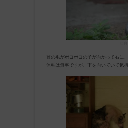
出典
首の毛がポヨポヨの子が向かって右に
体毛は無事ですが、下を向いていて気