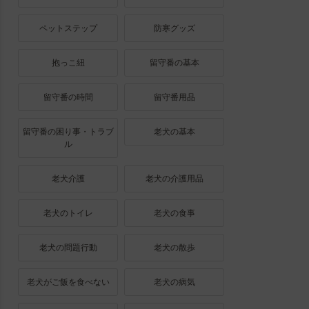
ペットステップ
防寒グッズ
抱っこ紐
留守番の基本
留守番の時間
留守番用品
留守番の困り事・トラブ
老犬の基本
ル
老犬介護
老犬の介護用品
老犬のトイレ
老犬の食事
老犬の問題行動
老犬の散歩
老犬がご飯を食べない
老犬の病気