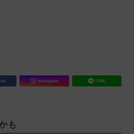
ook
Instagram
LINE
かも