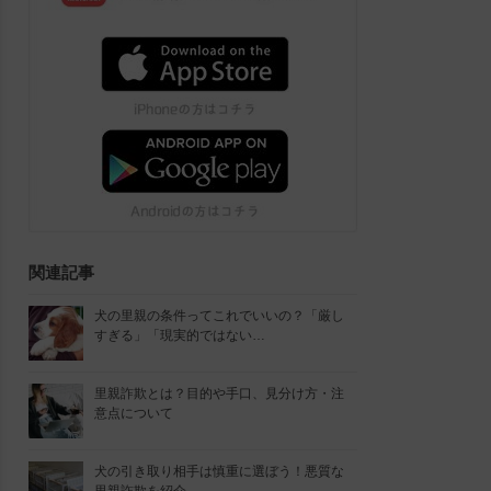
関連記事
犬の里親の条件ってこれでいいの？「厳し
すぎる」「現実的ではない…
里親詐欺とは？目的や手口、見分け方・注
意点について
犬の引き取り相手は慎重に選ぼう！悪質な