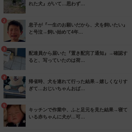
れた犬』がいて…思わず…
2
息子が『一生のお願いだから、犬を飼いたい』
と号泣→飼い始めて4年…
3
配達員から届いた『置き配完了通知』→確認す
ると、写っていたのは荷…
4
帰省時、犬を連れて行った結果→嬉しくなりす
ぎて…おじいちゃんおば…
5
キッチンで作業中、ふと足元を見た結果→寝て
いる赤ちゃんに犬が…可…