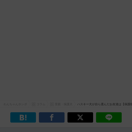
わんちゃんホンポ
コラム
里親・保護犬
ハスキー犬が自ら選んだお友達は【保護