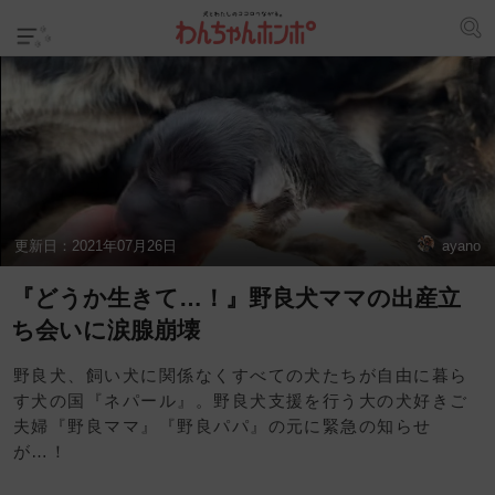
更新日：
2021年07月26日
ayano
『どうか生きて…！』野良犬ママの出産立
ち会いに涙腺崩壊
野良犬、飼い犬に関係なくすべての犬たちが自由に暮ら
す犬の国『ネパール』。野良犬支援を行う大の犬好きご
夫婦『野良ママ』『野良パパ』の元に緊急の知らせ
が…！