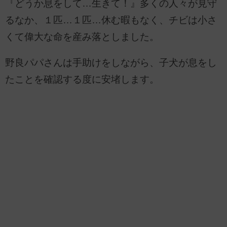
『どうか息をして…生きて！』多くの人々が見守
るなか、１匹…１匹…休む暇もなく、チビは小さ
くて偉大な命を産み落としました。
野良パパさんは手助けをしながら、子犬が息をし
たことを確認する度に安堵します。