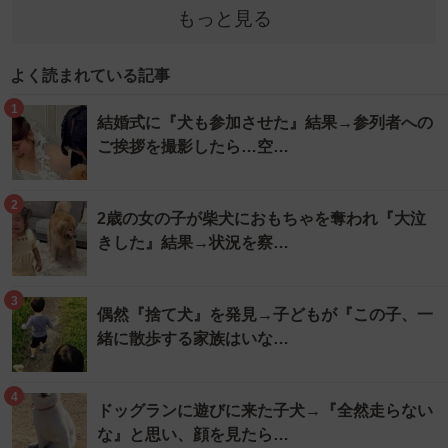
もっと見る
よく読まれている記事
1
結婚式に『犬も参加させた』結果→参列者への
ご挨拶を撮影したら…空…
2
2歳の女の子が柴犬におもちゃを奪われ『大泣
きした』結果→状況を察…
3
偶然『捨て犬』を発見→子どもが『この子、一
緒に散歩する家族はいな…
4
ドッグランに遊びに来た子犬→『全然走らない
な』と思い、顔を見たら…