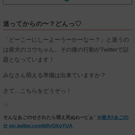
迷ってからの〜？どんっ♡
「どーこーにしーよーうーかーなー？」と迷うの
は柴犬のコウちゃん。その後の行動がTwitterで話
題となっています！
みなさん萌える準備は出来ていますか？
さて…こちらをどうぞっ！
そんなあごのせされたら萌え死ぬわー(;´д｀)
#柴犬
#あごの
せ
pic.twitter.com/IdhrQXoYUA