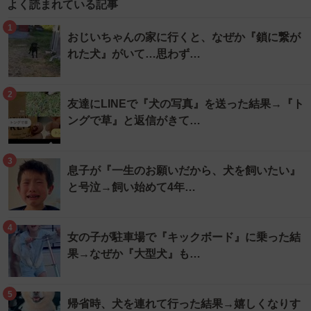
よく読まれている記事
1
おじいちゃんの家に行くと、なぜか『鎖に繋が
れた犬』がいて…思わず…
2
友達にLINEで『犬の写真』を送った結果→『ト
ングで草』と返信がきて…
3
息子が『一生のお願いだから、犬を飼いたい』
と号泣→飼い始めて4年…
4
女の子が駐車場で『キックボード』に乗った結
果→なぜか『大型犬』も…
5
帰省時、犬を連れて行った結果→嬉しくなりす