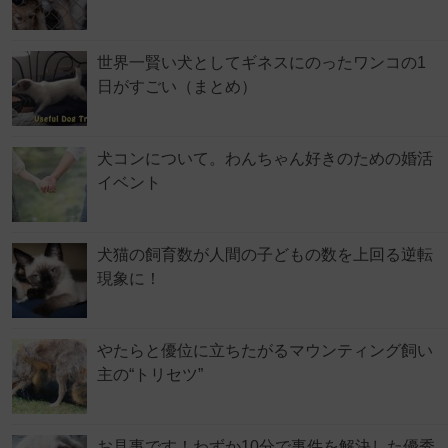
世界一賢い犬としてギネスにのったワンコの1
日がすごい（まとめ）
犬コンについて。わんちゃん好きのための婚活
イベント
犬猫の飼育数が人間の子どもの数を上回る逆転
現象に！
やたらと優位に立ちたがるマウンティング飼い
主の“トリセツ”
お見事です！わずか10分で事件を解決した優秀