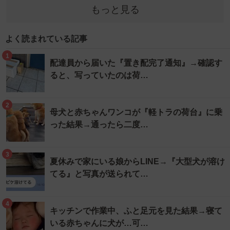
もっと見る
よく読まれている記事
1
配達員から届いた『置き配完了通知』→確認す
ると、写っていたのは荷…
2
母犬と赤ちゃんワンコが『軽トラの荷台』に乗
った結果→通ったら二度…
3
夏休みで家にいる娘からLINE→『大型犬が溶け
てる』と写真が送られて…
4
キッチンで作業中、ふと足元を見た結果→寝て
いる赤ちゃんに犬が…可…