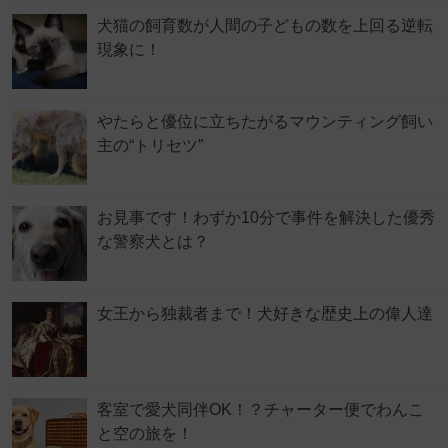
犬猫の飼育数が人間の子どもの数を上回る逆転
現象に！
やたらと優位に立ちたがるマウンティング飼い
主の“トリセツ”
お見事です！わずか10分で事件を解決した優秀
な警察犬とは？
女王から独裁者まで！犬好きな歴史上の偉人達
客室で愛犬同伴OK！？チャーター便でわんこ
と空の旅を！