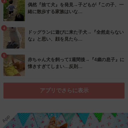
3
偶然『捨て犬』を発見→子どもが『この子、一
緒に散歩する家族はいな…
4
ドッグランに遊びに来た子犬→『全然走らない
な』と思い、顔を見たら…
5
赤ちゃん犬を飼って1週間後→『4歳の息子』に
懐きすぎてしまい…反則…
アプリでさらに表示