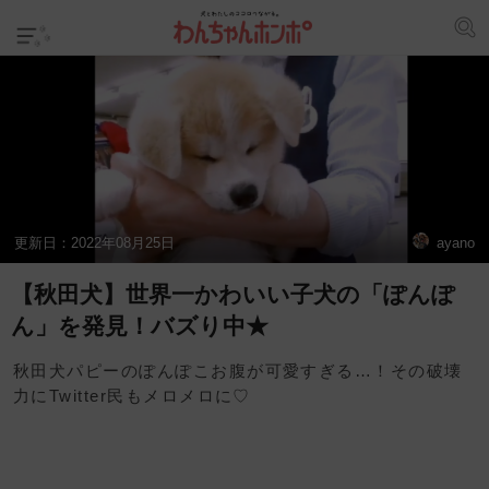
更新日：
2022年08月25日
ayano
【秋田犬】世界一かわいい子犬の「ぽんぽ
ん」を発見！バズり中★
秋田犬パピーのぽんぽこお腹が可愛すぎる…！その破壊
力にTwitter民もメロメロに♡