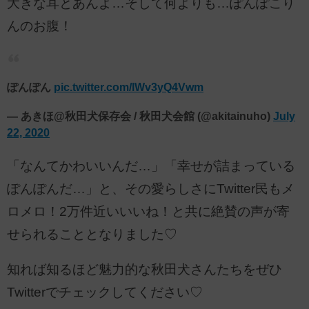
大きな耳とあんよ…そして何よりも…ぽんぽこり
んのお腹！
ぽんぽん
pic.twitter.com/lWv3yQ4Vwm
— あきほ@秋田犬保存会 / 秋田犬会館 (@akitainuho)
July
22, 2020
「なんてかわいいんだ…」「幸せが詰まっている
ぽんぽんだ…」と、その愛らしさにTwitter民もメ
ロメロ！2万件近いいいね！と共に絶賛の声が寄
せられることとなりました♡
知れば知るほど魅力的な秋田犬さんたちをぜひ
Twitterでチェックしてください♡