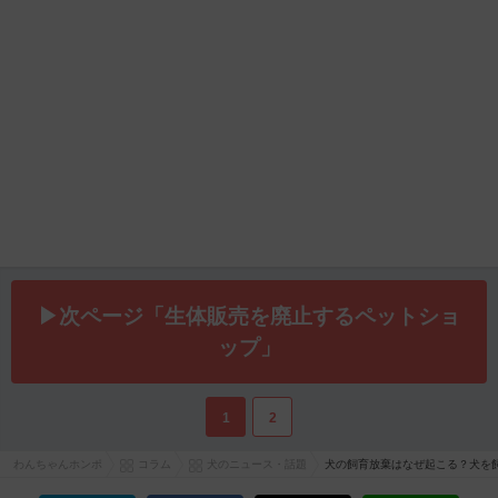
▶次ページ「生体販売を廃止するペットショ
ップ」
1
2
わんちゃんホンポ
コラム
犬のニュース・話題
犬の飼育放棄はなぜ起こる？犬を