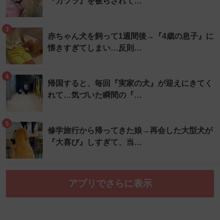
『カツラ』を被らされて…
3
赤ちゃん犬を飼って1週間後→『4歳の息子』に
懐きすぎてしまい…反則…
4
帰国すると、毎回『実家の犬』が迎えにきてく
れて…気づいた瞬間の『…
5
修学旅行から帰ってきた娘→再会した大型犬が
『大喜び』しすぎて、当…
アプリでさらに表示