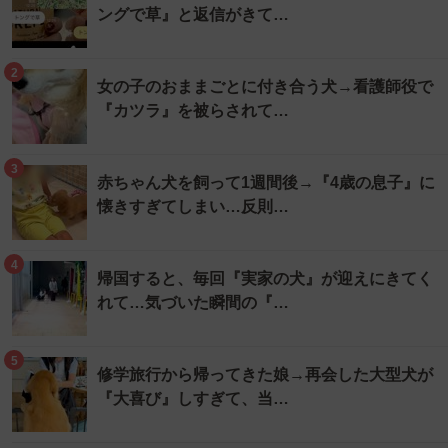
ングで草』と返信がきて…
2
女の子のおままごとに付き合う犬→看護師役で
『カツラ』を被らされて…
3
赤ちゃん犬を飼って1週間後→『4歳の息子』に
懐きすぎてしまい…反則…
4
帰国すると、毎回『実家の犬』が迎えにきてく
れて…気づいた瞬間の『…
5
修学旅行から帰ってきた娘→再会した大型犬が
『大喜び』しすぎて、当…