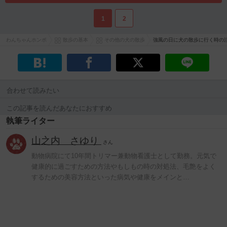
1
2
わんちゃんホンポ
散歩の基本
その他の犬の散歩
強風の日に犬の散歩に行く時の
合わせて読みたい
この記事を読んだあなたにおすすめ
執筆ライター
山之内 さゆり
さん
動物病院にて10年間トリマー兼動物看護士として勤務。元気で
健康的に過ごすための方法やもしもの時の対処法、毛艶をよく
するための美容方法といった病気や健康をメインと…