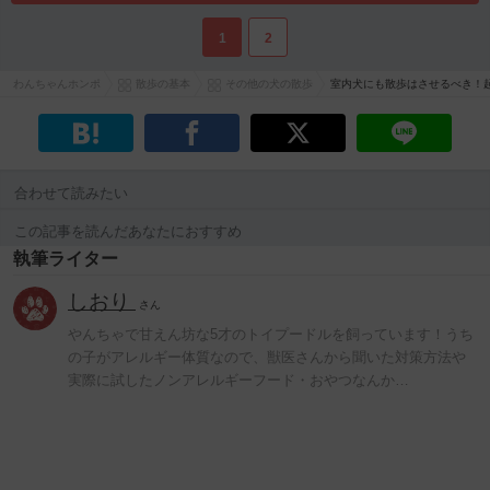
1
2
わんちゃんホンポ
散歩の基本
その他の犬の散歩
室内犬にも散歩はさせるべき！
合わせて読みたい
この記事を読んだあなたにおすすめ
執筆ライター
しおり
さん
やんちゃで甘えん坊な5才のトイプードルを飼っています！うち
の子がアレルギー体質なので、獣医さんから聞いた対策方法や
実際に試したノンアレルギーフード・おやつなんか…