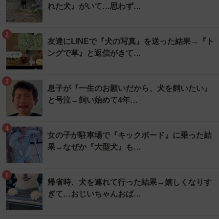
れた犬』がいて…思わず…
2
友達にLINEで『犬の写真』を送った結果→『ト
ングで草』と返信がきて…
3
息子が『一生のお願いだから、犬を飼いたい』
と号泣→飼い始めて4年…
4
女の子が駐車場で『キックボード』に乗った結
果→なぜか『大型犬』も…
5
帰省時、犬を連れて行った結果→嬉しくなりす
ぎて…おじいちゃんおば…