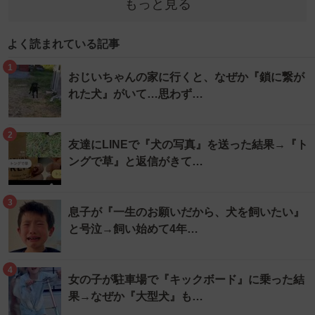
もっと見る
よく読まれている記事
1
おじいちゃんの家に行くと、なぜか『鎖に繋が
れた犬』がいて…思わず…
2
友達にLINEで『犬の写真』を送った結果→『ト
ングで草』と返信がきて…
3
息子が『一生のお願いだから、犬を飼いたい』
と号泣→飼い始めて4年…
4
女の子が駐車場で『キックボード』に乗った結
果→なぜか『大型犬』も…