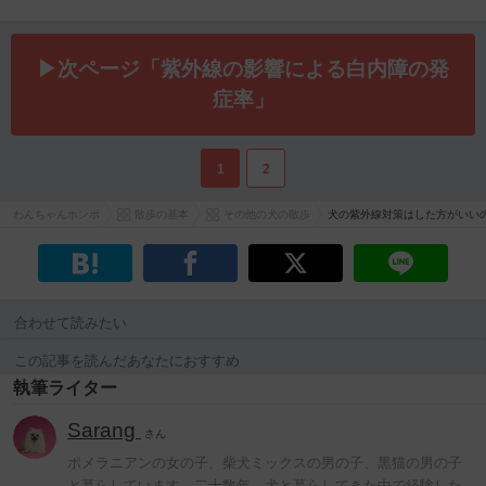
▶次ページ「紫外線の影響による白内障の発
症率」
1
2
わんちゃんホンポ
散歩の基本
その他の犬の散歩
犬の紫外線対策はした方がいい
合わせて読みたい
この記事を読んだあなたにおすすめ
執筆ライター
Sarang
さん
ポメラニアンの女の子、柴犬ミックスの男の子、黒猫の男の子
と暮らしています。二十数年、犬と暮らしてきた中で経験した