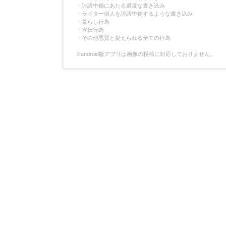
・誹謗中傷にあたる過度な書き込み
・ライター個人を誹謗中傷するような書き込み
・荒らし行為
・宣伝行為
・その他悪質と捉えられる全ての行為
※android版アプリは画像の投稿に対応しておりません。