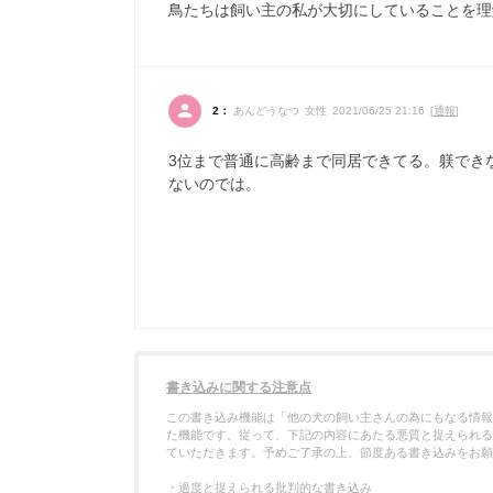
鳥たちは飼い主の私が大切にしていることを理
2：
あんどうなつ 女性 2021/06/25 21:16 [
通報
]
3位まで普通に高齢まで同居できてる。躾でき
ないのでは。
書き込みに関する注意点
この書き込み機能は「他の犬の飼い主さんの為にもなる情報
た機能です。従って、下記の内容にあたる悪質と捉えられる
ていただきます。予めご了承の上、節度ある書き込みをお願
・過度と捉えられる批判的な書き込み