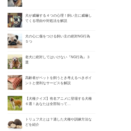
犬が威嚇する４つの心理！飼い主に威嚇し
てくる理由や対処法を解説
犬の心に傷をつける飼い主の絶対NG行為
５つ
老犬に絶対してはいけない『NG行為』３
選
高齢者がペットを飼うとき考えるべきポイ
ントと便利なサービスを解説
【犬種クイズ】有名アニメに登場する犬種
６選！あなたは全部知って…
トリュフ犬とは？適した犬種や訓練方法な
どを紹介