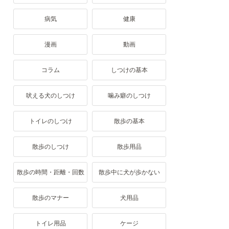
病気
健康
漫画
動画
コラム
しつけの基本
吠える犬のしつけ
噛み癖のしつけ
トイレのしつけ
散歩の基本
散歩のしつけ
散歩用品
散歩の時間・距離・回数
散歩中に犬が歩かない
散歩のマナー
犬用品
トイレ用品
ケージ