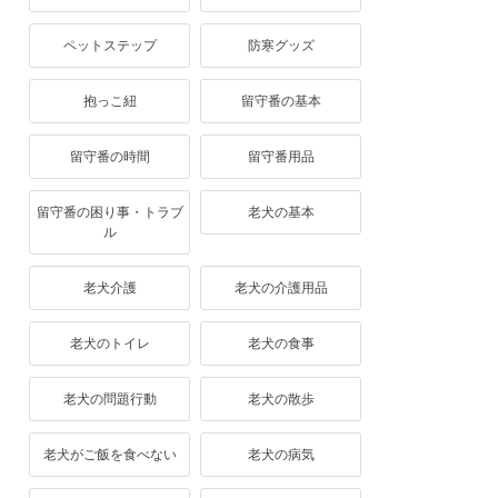
ペットステップ
防寒グッズ
抱っこ紐
留守番の基本
留守番の時間
留守番用品
留守番の困り事・トラブ
老犬の基本
ル
老犬介護
老犬の介護用品
老犬のトイレ
老犬の食事
老犬の問題行動
老犬の散歩
老犬がご飯を食べない
老犬の病気