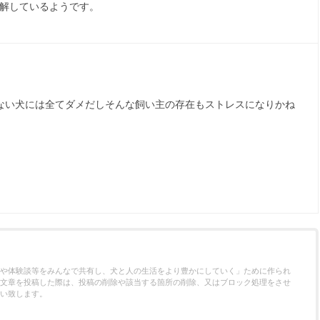
解しているようです。
ない犬には全てダメだしそんな飼い主の存在もストレスになりかね
や体験談等をみんなで共有し、犬と人の生活をより豊かにしていく」ために作られ
文章を投稿した際は、投稿の削除や該当する箇所の削除、又はブロック処理をさせ
い致します。