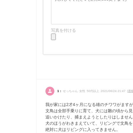
写真を付ける
1：
せっちゃん 女性 50代以上 2021/06/24 21:47 [
通
我が家には2才4ヶ月になる雄のチワワがますが
文鳥は全部手乗りに育て、犬には雛の頃から見
追いかけたり、捕まえようとしたりはしません
犬のほうがわきまえていて、リビングで文鳥を
絶対に犬はリビングに入ってきません。