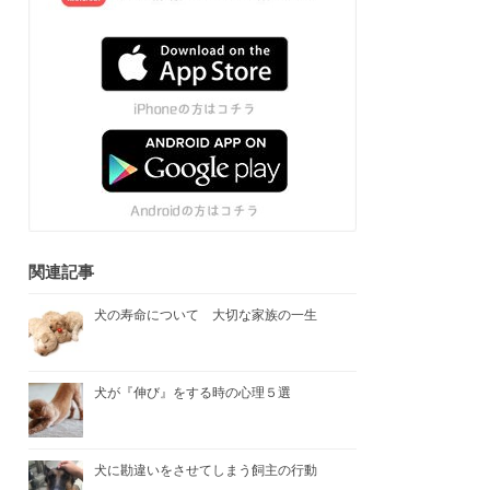
関連記事
犬の寿命について 大切な家族の一生
犬が『伸び』をする時の心理５選
犬に勘違いをさせてしまう飼主の行動