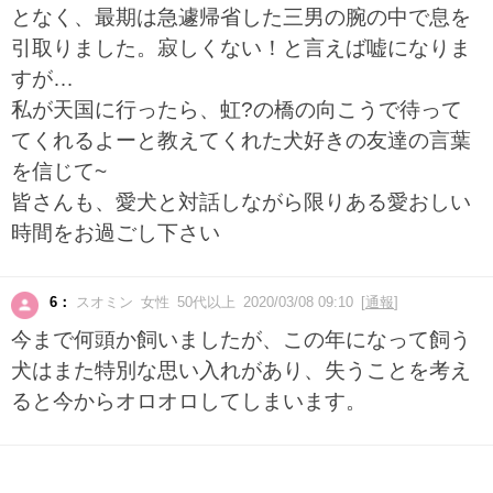
となく、最期は急遽帰省した三男の腕の中で息を
引取りました。寂しくない！と言えば嘘になりま
すが…
私が天国に行ったら、虹?の橋の向こうで待って
てくれるよーと教えてくれた犬好きの友達の言葉
を信じて~
皆さんも、愛犬と対話しながら限りある愛おしい
時間をお過ごし下さい
6：
スオミン 女性 50代以上 2020/03/08 09:10 [
通報
]
今まで何頭か飼いましたが、この年になって飼う
犬はまた特別な思い入れがあり、失うことを考え
ると今からオロオロしてしまいます。