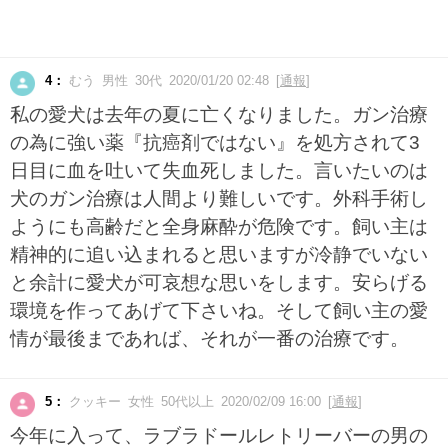
4：
むう 男性 30代 2020/01/20 02:48 [
通報
]
私の愛犬は去年の夏に亡くなりました。ガン治療
の為に強い薬『抗癌剤ではない』を処方されて3
日目に血を吐いて失血死しました。言いたいのは
犬のガン治療は人間より難しいです。外科手術し
ようにも高齢だと全身麻酔が危険です。飼い主は
精神的に追い込まれると思いますが冷静でいない
と余計に愛犬が可哀想な思いをします。安らげる
環境を作ってあげて下さいね。そして飼い主の愛
情が最後まであれば、それが一番の治療です。
5：
クッキー 女性 50代以上 2020/02/09 16:00 [
通報
]
今年に入って、ラブラドールレトリーバーの男の