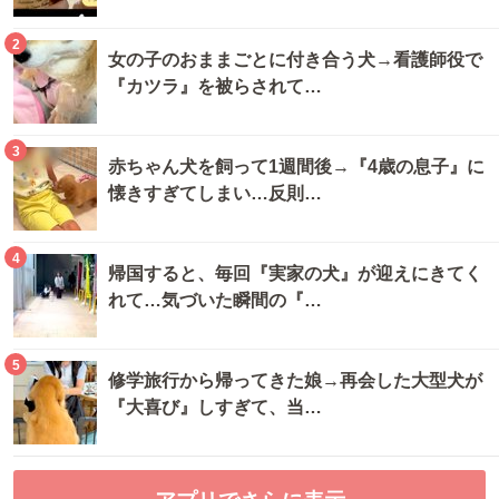
2
女の子のおままごとに付き合う犬→看護師役で
『カツラ』を被らされて…
3
赤ちゃん犬を飼って1週間後→『4歳の息子』に
懐きすぎてしまい…反則…
4
帰国すると、毎回『実家の犬』が迎えにきてく
れて…気づいた瞬間の『…
5
修学旅行から帰ってきた娘→再会した大型犬が
『大喜び』しすぎて、当…