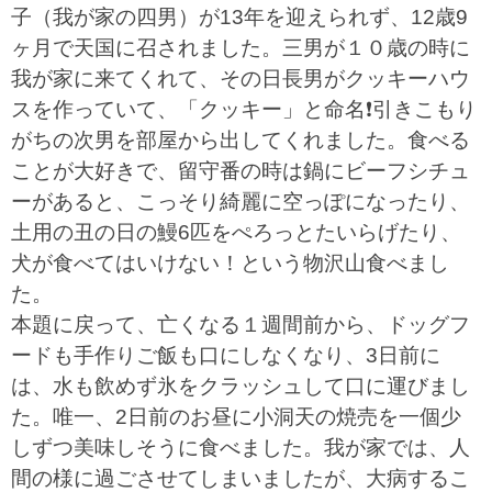
子（我が家の四男）が13年を迎えられず、12歳9
ヶ月で天国に召されました。三男が１０歳の時に
我が家に来てくれて、その日長男がクッキーハウ
スを作っていて、「クッキー」と命名❗️引きこもり
がちの次男を部屋から出してくれました。食べる
ことが大好きで、留守番の時は鍋にビーフシチュ
ーがあると、こっそり綺麗に空っぽになったり、
土用の丑の日の鰻6匹をぺろっとたいらげたり、
犬が食べてはいけない！という物沢山食べまし
た。
本題に戻って、亡くなる１週間前から、ドッグフ
ードも手作りご飯も口にしなくなり、3日前に
は、水も飲めず氷をクラッシュして口に運びまし
た。唯一、2日前のお昼に小洞天の焼売を一個少
しずつ美味しそうに食べました。我が家では、人
間の様に過ごさせてしまいましたが、大病するこ