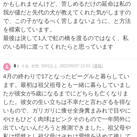
かもしれませんけど、苦しめるだけの延命は私の
我が儘だと先代の犬が教えてくれた気がしますの
で、この子がなるべく苦しまないように、と方法
を模索しています。
最後は決して1人で虹の橋を渡るのではなく、私
のいる時に渡ってくれたらと思っています
8：
そあ 女性 50代以上 2022/05/07 13:53 [
通報
]
4月の終わりで17となったビーグルと暮らしてい
ます。最初は祖父祖母とも一緒に暮らしていまし
たが彼女が5歳になるまでにどちらも亡くなりま
した。彼女の生い立ちは不幸だと言わざるを得な
いもので、ガリガリに痩せ全身糞まみれで目やに
やけもひどく肉球はピンクそのもので一年間外に
出ていないんだろうと推測できました。祖父母や
私は愕然とし祖父母はそれは愛情を込めて接して