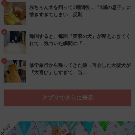
3
赤ちゃん犬を飼って1週間後→『4歳の息子』に
懐きすぎてしまい…反則…
4
帰国すると、毎回『実家の犬』が迎えにきてく
れて…気づいた瞬間の『…
5
修学旅行から帰ってきた娘→再会した大型犬が
『大喜び』しすぎて、当…
アプリでさらに表示