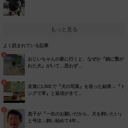
もっと見る
よく読まれている記事
1
おじいちゃんの家に行くと、なぜか『鎖に繋が
れた犬』がいて…思わず…
2
友達にLINEで『犬の写真』を送った結果→『ト
ングで草』と返信がきて…
3
息子が『一生のお願いだから、犬を飼いたい』
と号泣→飼い始めて4年…