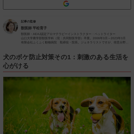
記事の監修
獣医師
平松育子
獣医師・AEAJ認定アロマテラピーインストラクター・ペットライター
山口大学農学部獣医学科（現：共同獣医学部）卒業。2006年3月～2023年3月
有限会社ふくふく動物病院 取締役・院長。ジェネラリストですが、得意分野は
皮膚疾患です。
獣医師歴26年（2023年4月現在）の経験を活かし、ペットの病気やペットと楽し
むアロマに関する情報をお届けします。
犬のボケ防止対策その1：刺激のある生活を
心がける