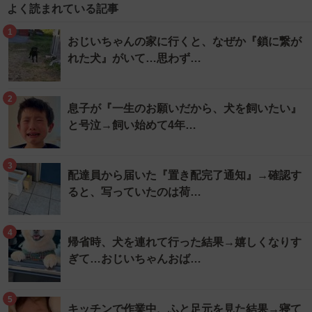
よく読まれている記事
1
おじいちゃんの家に行くと、なぜか『鎖に繋が
れた犬』がいて…思わず…
2
息子が『一生のお願いだから、犬を飼いたい』
と号泣→飼い始めて4年…
3
配達員から届いた『置き配完了通知』→確認す
ると、写っていたのは荷…
4
帰省時、犬を連れて行った結果→嬉しくなりす
ぎて…おじいちゃんおば…
5
キッチンで作業中、ふと足元を見た結果→寝て