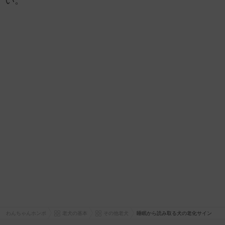
い。
わんちゃんホンポ
老犬の基本
その他老犬
睡眠から読み取る犬の老化サイン